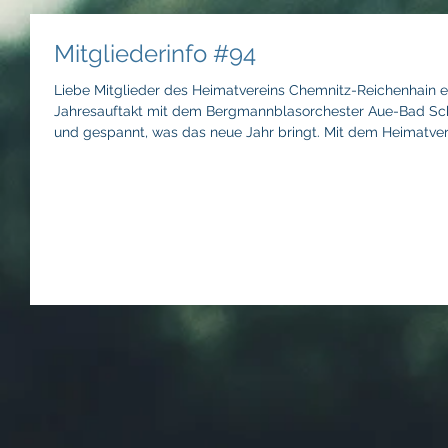
Mitgliederinfo #94
Liebe Mitglieder des Heimatvereins Chemnitz-Reichenhain e.
Jahresauftakt mit dem Bergmannblasorchester Aue-Bad Schle
und gespannt, was das neue Jahr bringt. Mit dem Heimatver
Veranstaltungen bevor – hier der Jahresüberblick:
________________________________________________________________ 13.3. Kulturra
Band Solche, Musik und Reisebericht, Beginn