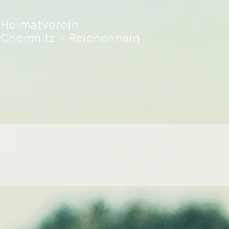
Heimatverein
Chemnitz - Reichenhain