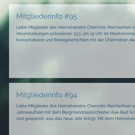
Mitgliederinfo #95
Liebe Mitglieder des Heimatvereins Chemnitz-Reichenhain e
Veranstaltungen präzisieren: 13.3. um 19 Uhr im Musikzimm
Konzertabend und Reisegeschichten mit der Chemnitzer Akustikrockband Solche. Für Getränke ist
gesorgt, Eintritt frei, um Spenden wird gebeten
_________________________________________________________
Verkehrsteilnehmerschulung findet vorgezogen sta
Mitgliederinfo #94
Liebe Mitglieder des Heimatvereins Chemnitz-Reichenhain e.
Jahresauftakt mit dem Bergmannblasorchester Aue-Bad Schle
und gespannt, was das neue Jahr bringt. Mit dem Heimatver
Veranstaltungen bevor – hier der Jahresüberblick:
________________________________________________________________ 13.3. Kulturra