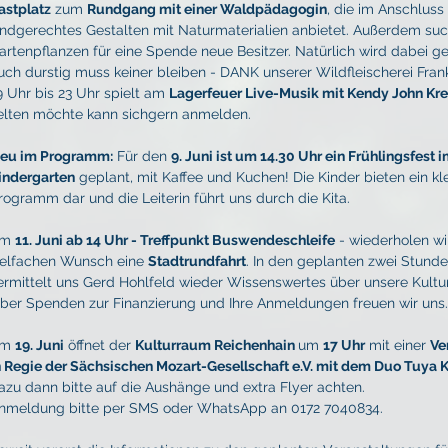
astplatz
 zum 
Rundgang mit einer Waldpädagogin
, die im Anschluss
indgerechtes Gestalten mit Naturmaterialien anbietet. Außerdem su
artenpflanzen für eine Spende neue Besitzer. Natürlich wird dabei ge
uch durstig muss keiner bleiben - DANK unserer Wildfleischerei Fran
9 Uhr bis 23 Uhr spielt am 
Lagerfeuer Live-Musik mit Kendy John Kr
elten möchte kann sichgern anmelden.
eu im Programm:
 Für den 
9. Juni ist um 14.30 Uhr ein Frühlingsfest 
indergarten
 geplant, mit Kaffee und Kuchen! Die Kinder bieten ein kl
rogramm dar und die Leiterin führt uns durch die Kita.
m 
11. Juni ab 14 Uhr - Treffpunkt Buswendeschleife
 - wiederholen wi
ielfachen Wunsch eine 
Stadtrundfahrt
. In den geplanten zwei Stunde
ermittelt uns Gerd Hohlfeld wieder Wissenswertes über unsere Kultu
ber Spenden zur Finanzierung und Ihre Anmeldungen freuen wir uns.
m 
19. Juni
 öffnet der 
Kulturraum Reichenhain 
um 
17 Uhr
 mit einer 
Ve
n Regie der Sächsischen Mozart-Gesellschaft e.V. mit dem Duo Tuya
azu dann bitte auf die Aushänge und extra Flyer achten. 
nmeldung bitte per SMS oder WhatsApp an 0172 7040834.