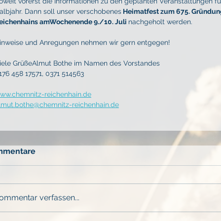
oweit vorerst die Informationen zu den geplanten Veranstaltungen fü
albjahr. Dann soll unser verschobenes
 Heimatfest zum 675. Gründu
eichenhains amWochenende 9./10. Juli 
nachgeholt werden.
inweise und Anregungen nehmen wir gern entgegen!
iele GrüßeAlmut Bothe im Namen des Vorstandes
176 458 17571, 0371 514563
ww.chemnitz-reichenhain.de
lmut.bothe@chemnitz-reichenhain.de
mmentare
ommentar verfassen...