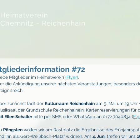
Heimatverein
Chemnitz - Reichenhain
tgliederinformation #72
iebe Mitglieder im Heimatverein
 (Flyer)
,
ier die Ankündigung unserer nächsten Veranstaltungen, besonders de
reignisreich.
ber zunächst lädt der 
Kulturraum Reichenhain
 am 5. Mai um 19 Uhr 
usiksaal der Grundschule Reichenhainein. Kartenreservierungen für 
it Ellen Schaller
 bitte per SMS oder WhatsApp an 0172 7040834 (
Fly
u 
Pfingsten
 wollen wir am Rastplatz die Ergebnisse des Frühjahrspu
nd ihn als„Gert-Weißbach-Platz“ widmen. Am 
4. Juni
 treffen wir uns 
1