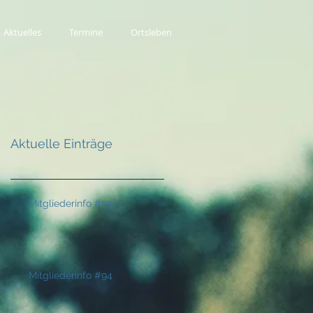
Aktuelles
Termine
Ortsleben
Aktuelle Einträge
Mitgliederinfo #95
Mitgliederinfo #94