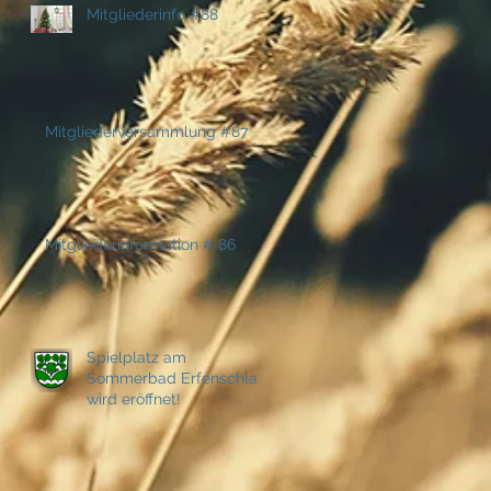
Mitgliederinfo #88
Mitgliederversammlung #87
Mitgliederinformation # 86
Spielplatz am
Sommerbad Erfenschlag
wird eröffnet!