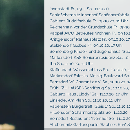
Innenstadt Fr., 09. - So., 11.10.20
Schloßchemnitz Innenhof Schönherrfabrik Fr
Gablenz Rudolfschule Fr., 09.10.20, 11 Uhr
Reichenhain vor der Grundschule Fr., 09.10
Kappel AWO Betreutes Wohnen Fr., 09.10.2
Wittgensdorf Rathausplatz Fr., 09.10.20, 1
Stelzendorf Globus Fr., 09.10.20, 17 Uhr
Sonnenberg Kinder- und Jugendhaus "Substa
Markersdorf K&S Seniorenresidenz Sa., 10.1
tba Sa., 11.10.20, 11 Uhr
Klaffenbach Wasserschloss Sa., 10.10.20, 
Markersdorf Faleska-Meinig-Boulevard Sa.,
Bernsdorf Vfl Chemnitz e.V. Sa., 10.10.20, 
Brühl "ZUHAUSE"-Schriftzug Sa., 10.10.20,
Gablenz Haus „Liddy“ Sa., 11.10.20, 17 Uhr
Einsiedel Am Plan So., 11.10.20, 11 Uhr
Rabenstein Bürgertreff "Gleis 1" So., 11.10.2
Hilbersdorf Scharnhorstplatz So., 11.10.20,
Bernsdorf Restaurant "Nomad" So., 11.10.20
Altchemnitz Gartensparte "Sachses Ruh" So.