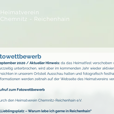
Heimatverein
Chemnitz - Reichenhain
towettbewerb
eptember 2020 / Aktueller Hinweis:
 da das Heimatfest verschoben 
urzzeitig unterbrochen, wird aber im kommenden Jahr wieder aktiviert
nsichten in unserem Ortsteil Ausschau halten und fotografisch festha
nformationen werden zeitnah auf der Webseite des Heimatvereins verö
ufruf zum Fotowettbewerb
urch den Heimatverein Chemnitz-Reichenhain e.V.
„Lieblingsplatz – Warum lebe ich gerne in Reichenhain“