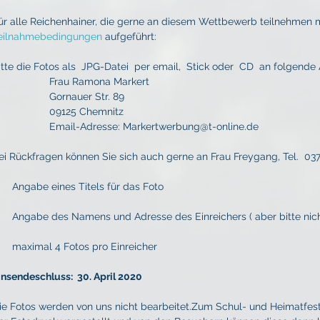
ür alle Reichenhainer, die gerne an diesem Wettbewerb teilnehmen mö
eilnahmebedingungen
 aufgeführt:
itte die Fotos als  JPG-Datei  per email,  Stick oder  CD  an folgende
                    Frau Ramona Markert
                    Gornauer Str. 89
                    09125 Chemnitz
                    Email-Adresse: Markertwerbung@t-online.de
ei Rückfragen können Sie sich auch gerne an Frau Freygang, Tel.  037
Angabe eines Titels für das Foto
Angabe des Namens und Adresse des Einreichers ( aber bitte nic
maximal 4 Fotos pro Einreicher 
insendeschluss:  30. April 2020
ie Fotos werden von uns nicht bearbeitet.Zum Schul- und Heimatfest