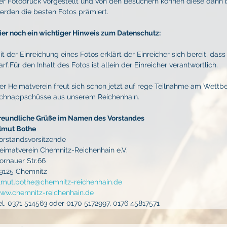
er Fotodruck vorgestellt und von den Besuchern können diese dann b
erden die besten Fotos prämiert.
ier noch ein wichtiger Hinweis zum Datenschutz:
it der Einreichung eines Fotos erklärt der Einreicher sich bereit, das
arf.Für den Inhalt des Fotos ist allein der Einreicher verantwortlich.
er Heimatverein freut sich schon jetzt auf rege Teilnahme am Wett
chnappschüsse aus unserem Reichenhain.
reundliche Grüße im Namen des Vorstandes
lmut Bothe
orstandsvorsitzende
eimatverein Chemnitz-Reichenhain e.V.
ornauer Str.66
9125 Chemnitz
lmut.bothe@chemnitz-reichenhain.de
ww.chemnitz-reichenhain.de
el. 0371 514563 oder 0170 5172997, 0176 45817571