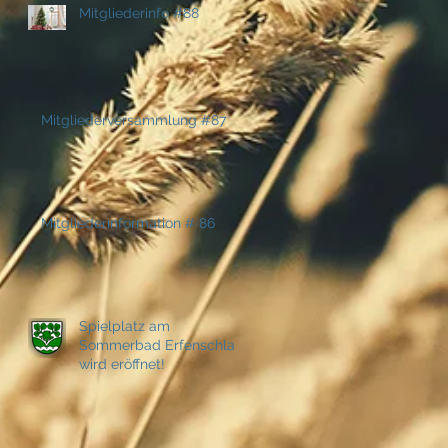
Mitgliederinfo #88
Mitgliederversammlung #87
Mitgliederinformation # 86
Spielplatz am
Sommerbad Erfenschlag
wird eröffnet!