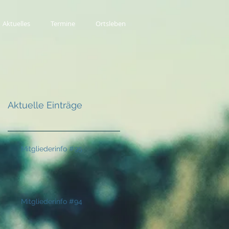
Aktuelles
Termine
Ortsleben
Aktuelle Einträge
Mitgliederinfo #95
Mitgliederinfo #94