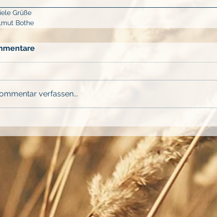
iele Grüße
lmut Bothe
mmentare
ommentar verfassen...