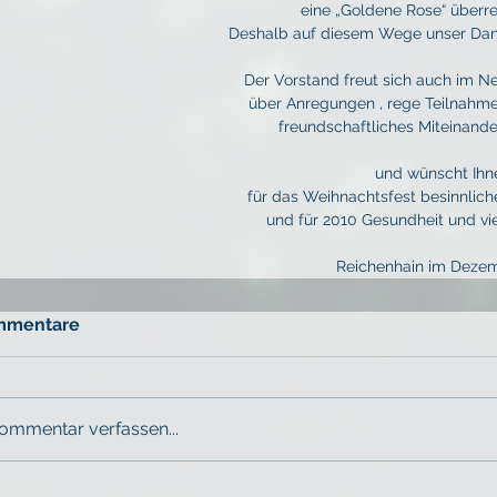
                     eine „Goldene Rose“ üb
          Deshalb auf diesem Wege unser 
             Der Vorstand freut sich auch i
             über Anregungen , rege Teilna
                   freundschaftliches Mitein
                               und wünscht 
               für das Weihnachtsfest besinn
                und für 2010 Gesundheit und 
                                   Reichenh
mmentare
ommentar verfassen...